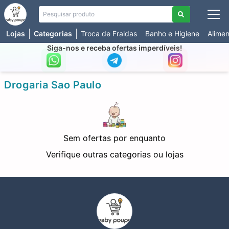
Lojas
Categorias
Troca de Fraldas
Banho e Higiene
Alime
Todas Lojas
Todas Categorias
Siga-nos e receba ofertas imperdíveis!
Amazon
Alimentação
Dafiti
Atividades
Drogaria Sao Paulo
Lojas Online
Banho e Higiene
Mercado Livre
Brinquedos
Shopee
Chupetas e Mordedores
Sem ofertas por enquanto
Livros
Verifique outras categorias ou lojas
Ofertas
Passeio
Quarto e Enxoval
Roupas e Sapatos
Segurança